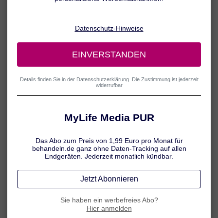
Kopfhaut oder an den Streckseiten von Armen und Beinen. Mit
fortschreitendem Alter treten die juckenden Hautausschläge
bevorzugt an anderen Stellen auf.
Neurodermitis: Diese Stellen sind
häufig betroffen
Neurodermitis-Ekzeme entwickeln sich vorrangig an folgenden
Körperstellen:
Neurodermitis im Gesicht
Neurodermitis am Hals
Neurodermitis auf der Kopfhaut
Neurodermitis an den Händen
Neurodermitis am Auge (Augenlid)
Neurodermitis in der Armbeuge
Neurodermitis an den Beinen
Neurodermitis in der Kniekehle