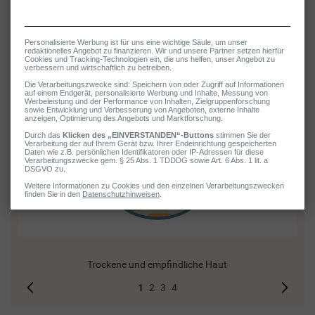
Neurodermitis an den Füßen
Symptome bei Neurodermitis
Trockene und empfindliche Haut
1
2
3
4