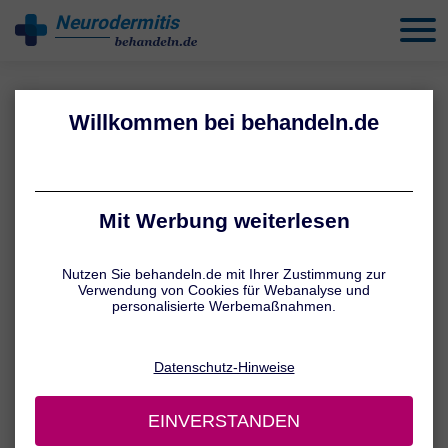
Neurodermitis
behandeln
ÜBERBLICK
Neurodermitis erkennen: So
zeigt sich die Hauterkrankung
Bei Neurodermitis handelt es sich um eine entzündliche
Hauterkrankung, die in Schüben auftritt. Ein starker Juckreiz und
gerötete, schuppende Hautstellen zählen zu den typischen
Symptomen. Die Hautveränderungen treten je nach Alter an
bestimmten Körperstellen bevorzugt auf.
Gut zu wissen:
Neurodermitis wird in der medizinischen Fachsprache als
„atopisches Ekzem“ oder „atopische Dermatitis“ bezeichnet.