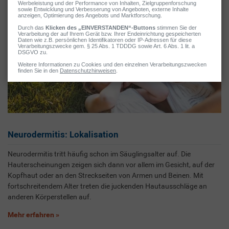
Neurodermitis: Lokalisation
Neurodermitis tritt häufig schon im Säuglingsalter auf. Die
Hauterscheinungen zeigen sich dann vor allem im Gesicht, auf der
Kopfhaut oder an den Streckseiten von Armen und Beinen. Mit
fortschreitendem Alter treten die juckenden Hautausschläge an
anderen Körperstellen auf.
Mehr erfahren